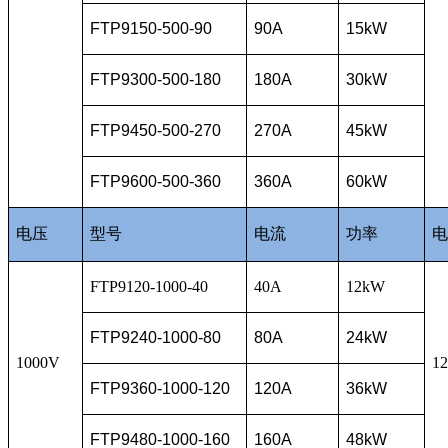
FTP9150-500-90
90A
15kW
FTP9300-500-180
180A
30kW
FTP9450-500-270
270A
45kW
FTP9600-500-360
360A
60kW
电压
型号
电流
功率
电
FTP9120-1000-40
40A
12kW
FTP9240-1000-80
80A
24kW
1000V
1
FTP9360-1000-120
120A
36kW
FTP9480-1000-160
160A
48kW