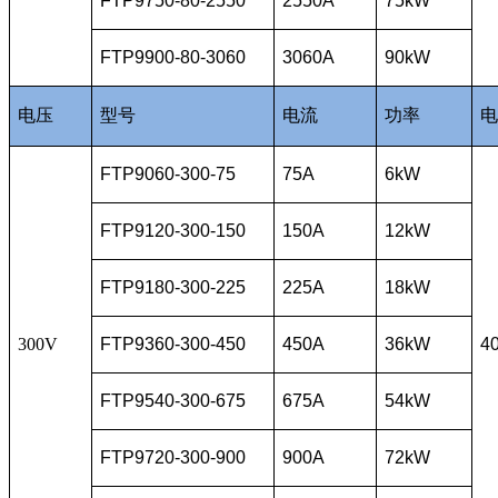
FTP9750-80-2550
2550A
75kW
FTP9900-80-3060
3060A
90kW
电压
型号
电流
功率
电
FTP9060-300-75
75A
6kW
FTP9120-300-150
150A
12kW
FTP9180-300-225
225A
18kW
300V
FTP9360-300-450
450A
36kW
4
FTP9540-300-675
675A
54kW
FTP9720-300-900
900A
72kW