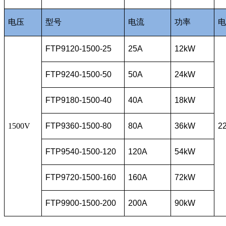
电压
型号
电流
功率
电
FTP9120-1500-25
25A
12kW
FTP9240-1500-50
50A
24kW
FTP9180-1500-40
40A
18kW
1500V
FTP9360-1500-80
80A
36kW
2
FTP9540-1500-120
120A
54kW
FTP9720-1500-160
160A
72kW
FTP9900-1500-200
200A
90kW