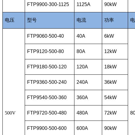
FTP9900-300-1125
1125A
90kW
电压
型号
电流
功率
电
FTP9060-500-40
40A
6kW
FTP9120-500-80
80A
12kW
FTP9180-500-120
120A
18kW
FTP9360-500-240
240A
36kW
FTP9540-500-360
360A
54kW
500V
FTP9720-500-480
480A
72kW
8
FTP9900-500-600
600A
90kW