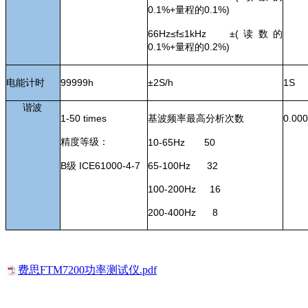
0.1%+量程的0.1%)
66Hz
≤f≤1kHz ±(读数的
0.1%+量程的0.2%)
电能计时
99999h
±2S/h
1S
谐波
1-50 times
基波频率最高分析次数
0.00
精度等级：
10-65Hz 50
B
级 ICE61000-4-7
65-100Hz 32
100-200Hz 16
200-400Hz 8
费思FTM7200功率测试仪.pdf