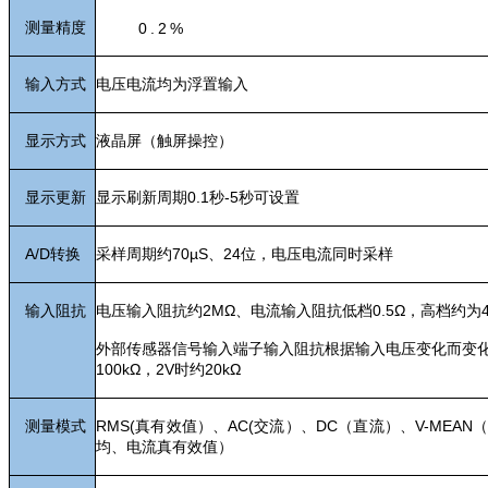
测量精度
0.2%
输入方式
电压电流均为浮置输入
显示方式
液晶屏（触屏操控）
显示更新
显示刷新周期0.1秒-5秒可设置
A/D
转换
采样周期约70µS、24位，电压电流同时采样
输入阻抗
电压输入阻抗约2MΩ、电流输入阻抗低档0.5Ω，高档约为
外部传感器信号输入端子输入阻抗根据输入电压变化而变化
100kΩ，2V时约20kΩ
测量模式
RMS(真有效值）、AC(交流）、DC（直流）、V-MEAN
均、电流真有效值）