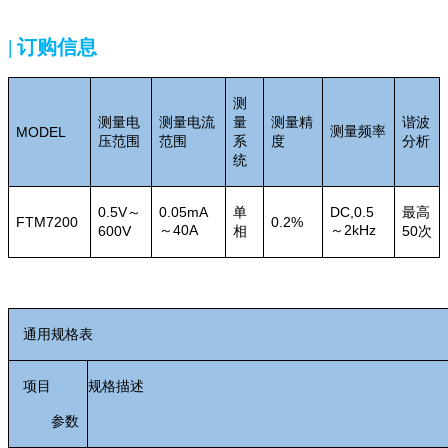
| 订购信息
测
测量电
测量电流
量
测量精
谐波
测量频率
MODEL
压范围
范围
系
度
分析
统
0.5V
～
0.05mA
单
DC,
0.5
最高
FTM7200
0.2%
～40A
～2kHz
600V
相
50次
通用规格表
项目
规格描述
参数