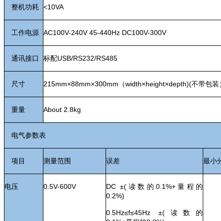
整机功耗
<
10VA
工作电源
AC100V-240V 45-440Hz DC100V-300V
通讯接口
标配USB/RS232/RS485
尺寸
215mm×88mm×300mm（
width
×
height
×
depth
)(不带包装
重量
About
2.8
kg
电气参数表
项目
测量范围
误差
最小
电压
0.5V-
600
V
DC
±(读数的0.1%+量程的
0.2%)
0.5Hz
≤f≤45Hz ±(读数的