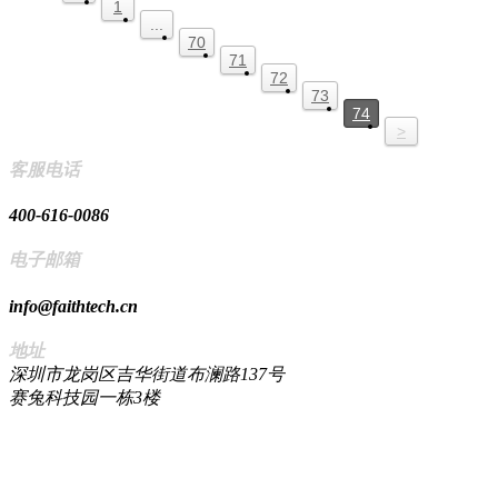
1
...
70
71
72
73
74
>
客服电话
400-616-0086
电子邮箱
info@faithtech.cn
地址
深圳市龙岗区吉华街道布澜路137号
赛兔科技园一栋3楼